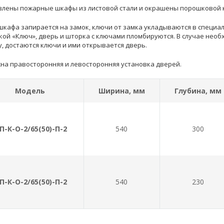
влены пожарные шкафы из листовой стали и окрашены порошковой к
шкафа запирается на замок, ключи от замка укладываются в специ
кой «Ключ», дверь и шторка с ключами пломбируются. В случае необ
у, достаются ключи и ими открывается дверь.
на правосторонняя и левосторонняя установка дверей.
Модель
Ширина, мм
Глубина, мм
П-К-О-2/65(50)-П-2
540
300
П-К-О-2/65(50)-П-2
540
230