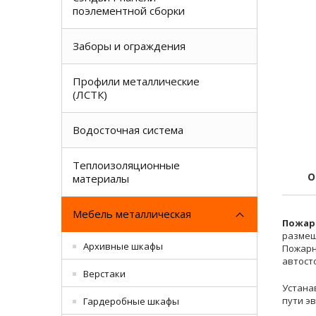
поэлементной сборки
Заборы и ограждения
Профили металлические
(ЛСТК)
Водосточная система
Теплоизоляционные
О
материалы
Мебель металлическая
Пожар
размещ
Архивные шкафы
Пожарн
автосто
Верстаки
Устана
пути э
Гардеробные шкафы