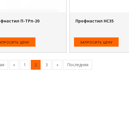
фнастил П-ТРп-20
Профнастил HC35
АПРОСИТЬ ЦЕНУ
ЗАПРОСИТЬ ЦЕНУ
ая
«
1
2
3
»
Последняя