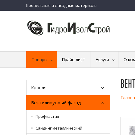
Кровельные и фасадные материалы
Товары
Прайс-лист
Услуги
О ко
ВЕН
Кровля
Главна
Вентилируемый фасад
Профнастил
Сайдинг металлический