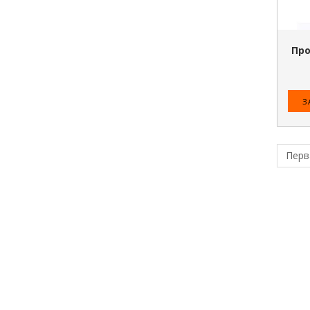
Про
З
Перв