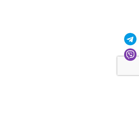
МИНСК
МИНСК ГОЛОВНОЙ
ПРОИЗВОДСТВО
ОФИС
Контакты
Адрес:
220075 г. Минск, ул. Селицкого, 13А административно-